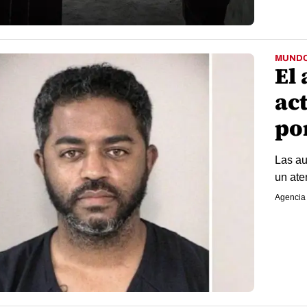
MUND
El
ac
por
Las au
un aten
Agencia