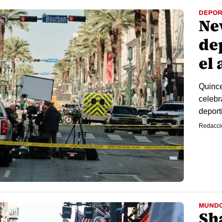
DEPOR
Ne
de
el 
Quince
celebr
deporti
Redacci
MUND
Sh