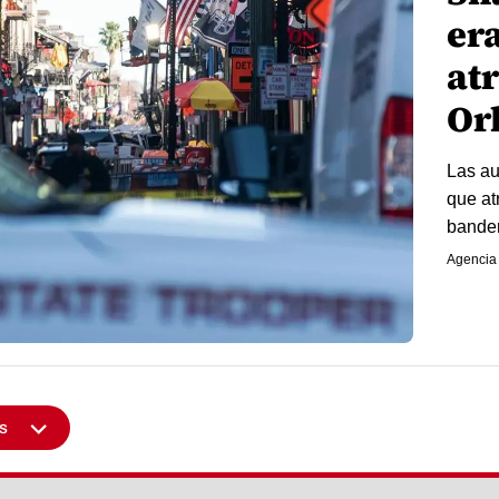
er
at
Or
Las au
que at
bander
Agencia
s