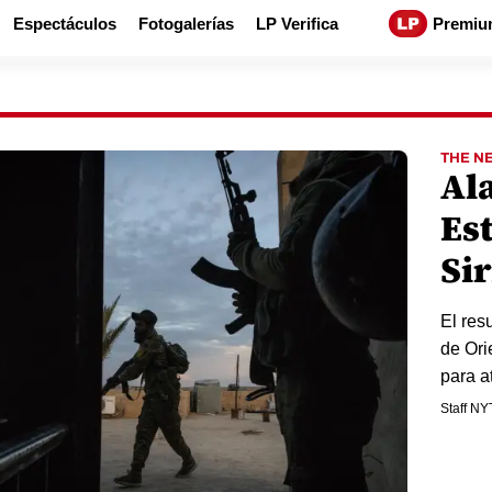
Espectáculos
Fotogalerías
LP Verifica
Premiu
THE N
Al
Es
Sir
El res
de Ori
para a
Staff NY