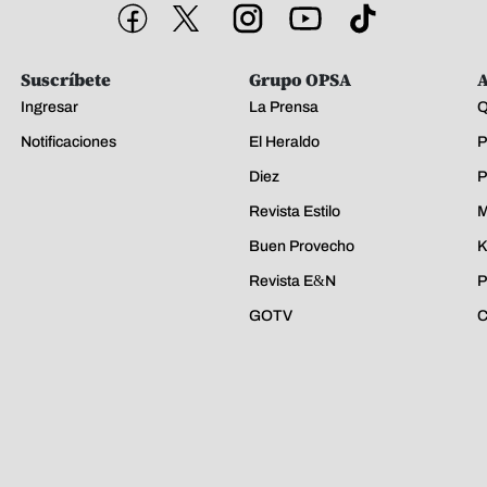
Suscríbete
Grupo OPSA
A
Ingresar
La Prensa
Q
Notificaciones
El Heraldo
P
Diez
P
Revista Estilo
M
Buen Provecho
K
Revista E&N
P
GOTV
C