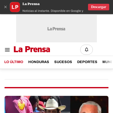
La Prensa
×
Descargar
Noticias al instante. Disponible en Google y IOS
LO ÚLTIMO
HONDURAS
SUCESOS
DEPORTES
MUN