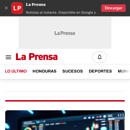
La Prensa
×
Descargar
Noticias al instante. Disponible en Google y IOS
LO ÚLTIMO
HONDURAS
SUCESOS
DEPORTES
MUN