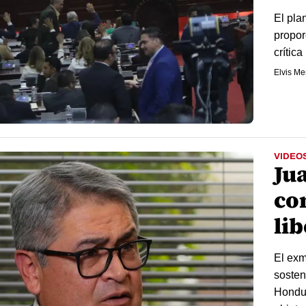
El pla
propor
crítica
Elvis M
VIDEO
Ju
co
lib
El exm
sosten
Hondur