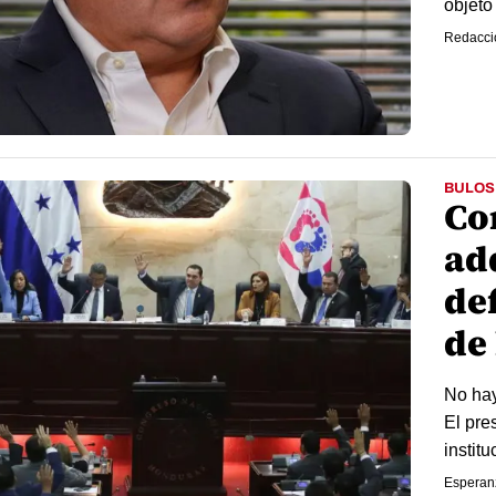
objeto 
Redacci
BULOS
Co
ad
def
de
No hay
El pre
instit
Esperan