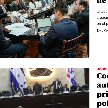
de
​El ac
creaci
en el 
Elvis M
HOND
Co
au
pr
pol