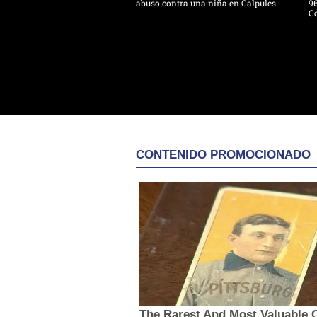
abuso contra una niña en Calpules
96
Co
CONTENIDO PROMOCIONADO
The Rarest And Most Valuable C