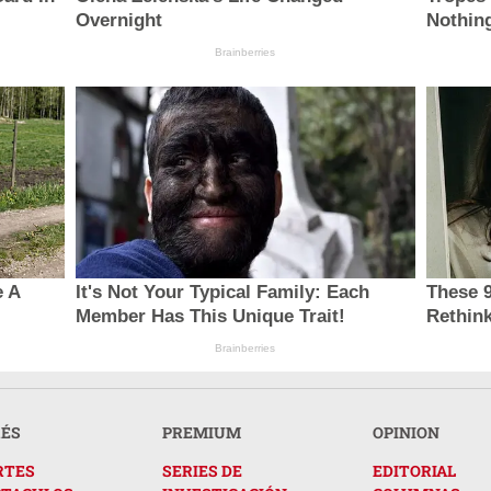
Overnight
Nothing
Brainberries
e A
It's Not Your Typical Family: Each
These 9
Member Has This Unique Trait!
Rethink
Brainberries
RÉS
PREMIUM
OPINION
RTES
SERIES DE
EDITORIAL