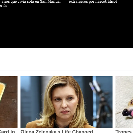
 años que vivía sola en San Manuel,
extranjeros por narcotráfico?
rtés
ard In
Olena Zelenska's Life Changed
Tropes