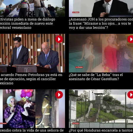
tivistas piden a mesa de diálogo
¿Amenazó JOH a los procuradores co
ección inmediata de nuevo ente
la frase: "Mírame a los ojos... a vos te
ectoral venezolano
voy a dar una lección"?
 acuerdo Pemex-Petrobras ya está en
¿Qué se sabe de "La Beba" tras el
se de ejecución, según el canciller
asesinato de César Gastélum?
exicano
cendio cobra la vida de una señora de
¿Por qué Honduras encarcela a tantos