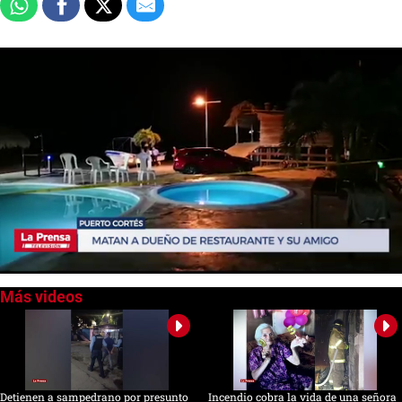
0
seconds
of
0
seconds
Detienen a sampedrano por presunto
Incendio cobra la vida de una señora