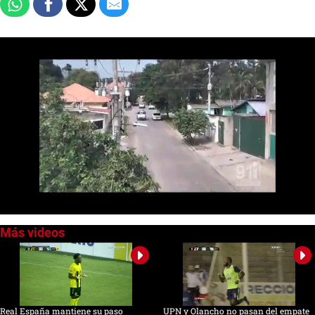
0
seconds
of
0
seconds
Real España mantiene su paso
UPN y Olancho no pasan del empate