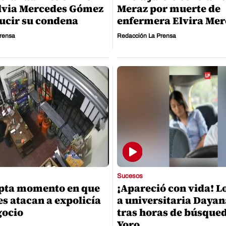
lvia Mercedes Gómez
Meraz por muerte de
ucir su condena
enfermera Elvira Mer
rensa
Redacción La Prensa
Sucesos
apta momento en que
¡Apareció con vida! L
es atacan a expolicía
a universitaria Dayan
gocio
tras horas de búsque
Yoro