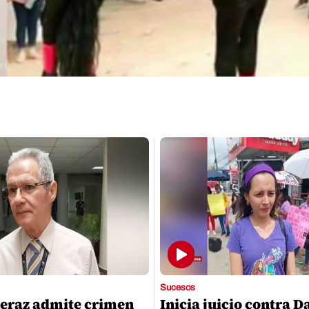
Sucesos
eraz admite crimen
Inicia juicio contra D