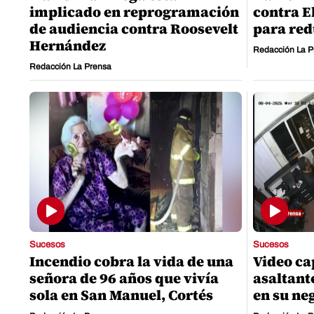
implicado en reprogramación
contra E
de audiencia contra Roosevelt
para red
Hernández
Redacción La P
Redacción La Prensa
Sucesos
Sucesos
Incendio cobra la vida de una
Video c
señora de 96 años que vivía
asaltant
sola en San Manuel, Cortés
en su ne