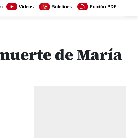
m
Videos
Boletines
Edición PDF
 muerte de María