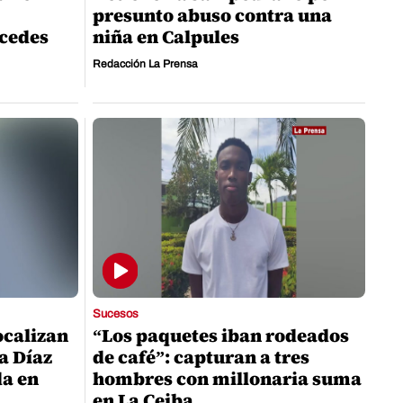
presunto abuso contra una
cedes
niña en Calpules
Redacción La Prensa
Sucesos
ocalizan
“Los paquetes iban rodeados
a Díaz
de café”: capturan a tres
da en
hombres con millonaria suma
en La Ceiba