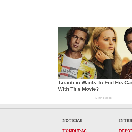
Tarantino Wants To End His Ca
With This Movie?
Brainberries
NOTICIAS
INTE
HONDURAS
DEPO