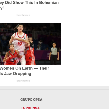
ey Did Show This In Bohemian
y!
Brainberries
t Women On Earth — Their
 Is Jaw-Dropping
Brainberries
GRUPO OPSA
LA PRENSA