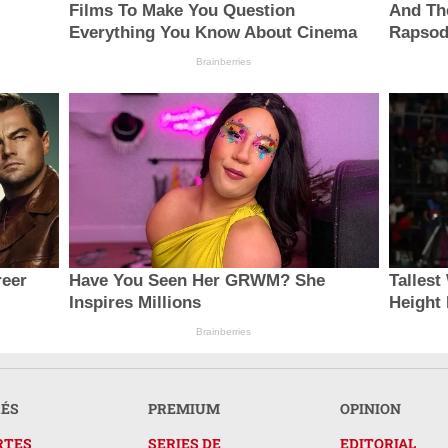
Films To Make You Question
And Th
Everything You Know About Cinema
Rapsod
Brainberries
reer
Have You Seen Her GRWM? She
Talles
Inspires Millions
Height
Brainberries
RÉS
PREMIUM
OPINION
RTES
SERIES DE
EDITORIAL