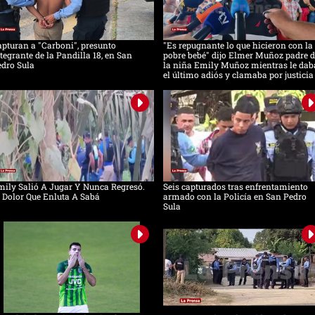
pturan a "Carboni", presunto
"Es repugnante lo que hicieron con la
tegrante de la Pandilla 18, en San
pobre bebé" dijo Elmer Muñoz padre d
dro Sula
la niña Emily Muñoz mientras le dab
el último adiós y clamaba por justicia
ily Salió A Jugar Y Nunca Regresó.
Seis capturados tras enfrentamiento
 Dolor Que Enluta A Sabá
armado con la Policía en San Pedro
Sula