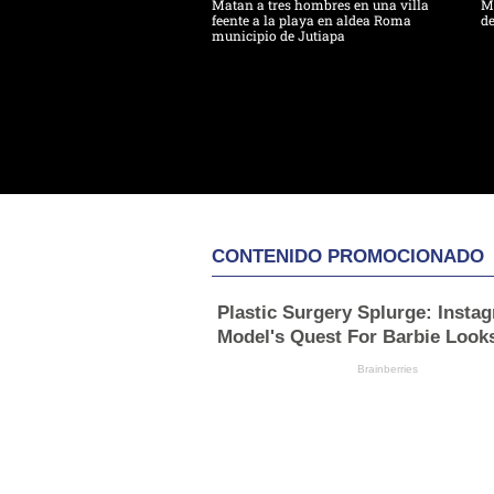
Matan a tres hombres en una villa
Ma
feente a la playa en aldea Roma
de
municipio de Jutiapa
CONTENIDO PROMOCIONADO
Plastic Surgery Splurge: Insta
Model's Quest For Barbie Look
Brainberries