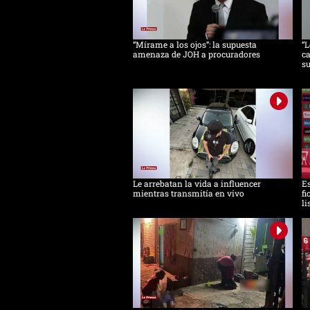
“Mírame a los ojos”: la supuesta
“L
amenaza de JOH a procuradores
ca
s
Le arrebatan la vida a influencer
Es
mientras transmitía en vivo
fi
li