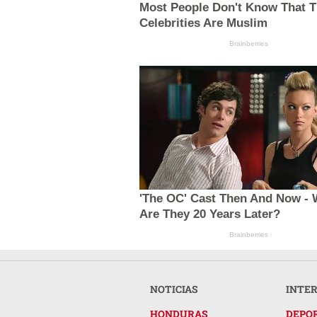
Most People Don't Know That T
Celebrities Are Muslim
Brainberries
'The OC' Cast Then And Now -
Are They 20 Years Later?
Brainberries
NOTICIAS
INTE
HONDURAS
DEPO