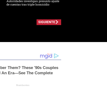
Autoridades investigan presunto ajuste
de cuentas tras triple homicidio
SIGUIENTE
er Them? These '90s Couples
d An Era—See The Complete
Brainberries