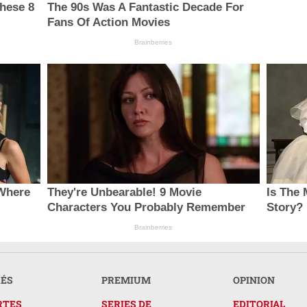
hese 8
The 90s Was A Fantastic Decade For
Fans Of Action Movies
Brainberries
 Where
They're Unbearable! 9 Movie
Is The 
Characters You Probably Remember
Story?
Brainberries
RÉS
PREMIUM
OPINION
RTES
SERIES DE
EDITORIAL