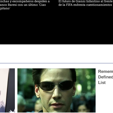
inchas y excompañeros despiden a
El futuro de Gianni Infantino al frente
anco Baresi con un último 'Ciao
de la FIFA enfrenta cuestionamientos
pitano'
Rememb
Define
List