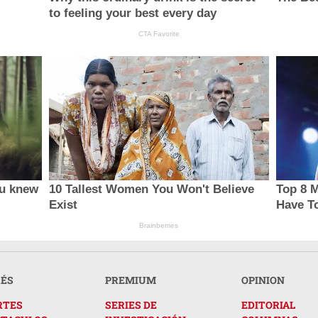
to feeling your best every day
CTA Favorite
ou knew
10 Tallest Women You Won't Believe
Top 8 M
Exist
Have T
Brainberries
RÉS
PREMIUM
OPINION
RTES
SERIES DE
EDITORIAL