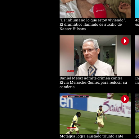
"Es inhumano lo que estoy viviendo".
46
El dramático llamado de auxilio de
es
Nasser Hilsaca
Daniel Meraz admite crimen contra
In
Elvia Mercedes Gómez para reducir su
mu
condena
Motagua logra ajustado triunfo ante
Jo