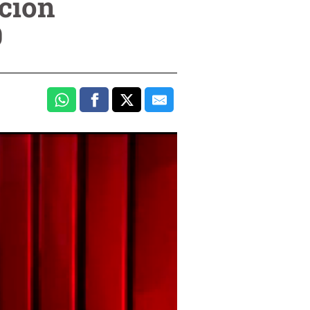
ción
9