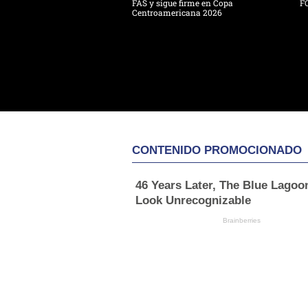
FAS y sigue firme en Copa
F
Centroamericana 2026
CONTENIDO PROMOCIONADO
46 Years Later, The Blue Lagoo
Look Unrecognizable
Brainberries