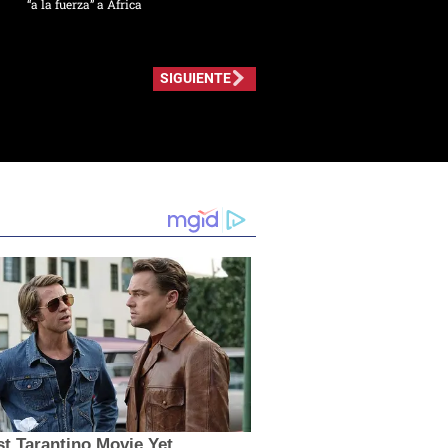
“a la fuerza” a África
SIGUIENTE
t Tarantino Movie Yet