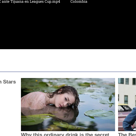
C ante Tijuana en Leagues Cup.mp4
Colombia
n Stars
Why this ordinary drink is the secret
The Bes