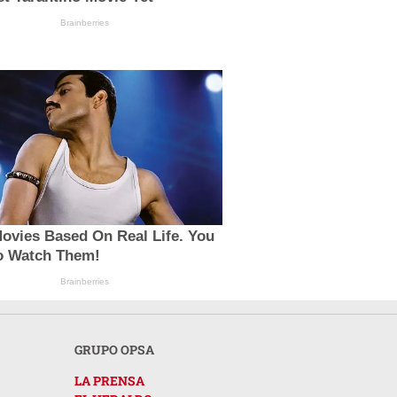
Brainberries
ovies Based On Real Life. You
o Watch Them!
Brainberries
GRUPO OPSA
LA PRENSA