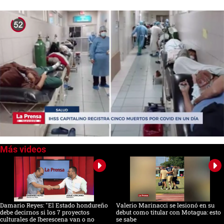
0
seconds
of
0
seconds
Damario Reyes: "El Estado hondureño
Valerio Marinacci se lesionó en su
debe decirnos si los 7 proyectos
debut como titular con Motagua: esto
culturales de Iberescena van o no
se sabe