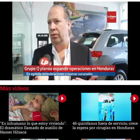
0
seconds
of
0
seconds
"Es inhumano lo que estoy viviendo".
46 quirófanos fuera de servicio; crece
El dramático llamado de auxilio de
la espera por cirugías en Honduras
Nasser Hilsaca