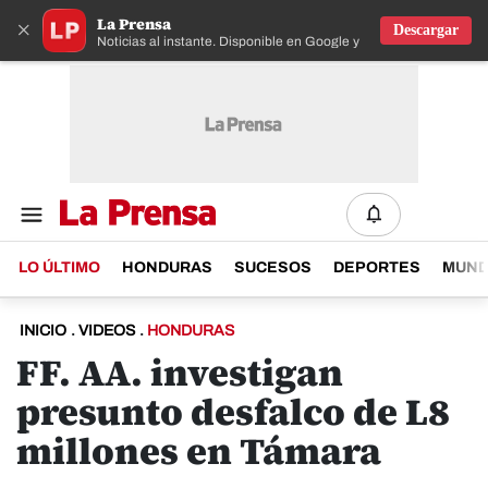
La Prensa
×
Descargar
Noticias al instante. Disponible en Google y IOS
LO ÚLTIMO
HONDURAS
SUCESOS
DEPORTES
MUN
INICIO
.
VIDEOS
.
HONDURAS
FF. AA. investigan
presunto desfalco de L8
millones en Támara