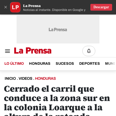
La Prensa
×
Descargar
Noticias al instante. Disponible en Google y IOS
LO ÚLTIMO
HONDURAS
SUCESOS
DEPORTES
MUN
INICIO
.
VIDEOS
.
HONDURAS
Cerrado el carril que
conduce a la zona sur en
la colonia Loarque a la