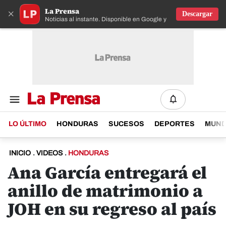
La Prensa
×
Descargar
Noticias al instante. Disponible en Google y IOS
LO ÚLTIMO
HONDURAS
SUCESOS
DEPORTES
MUN
INICIO
.
VIDEOS
.
HONDURAS
Ana García entregará el
anillo de matrimonio a
JOH en su regreso al país