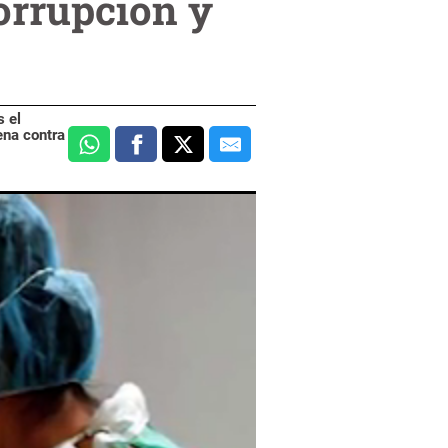
orrupción y
s el
ena contra