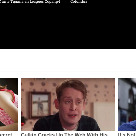
C ante Tijuana en Leagues Cup.mp4
Colombia
secret
Culkin Cracks Up The Web With His
It's No