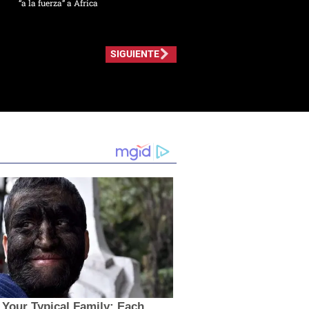
“a la fuerza” a África
SIGUIENTE
t Your Typical Family: Each