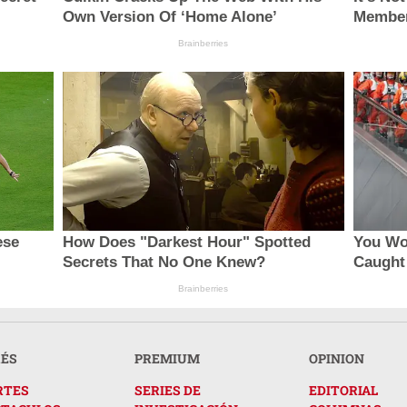
Own Version Of ‘Home Alone’
Member
Brainberries
ese
How Does "Darkest Hour" Spotted
You Wou
Secrets That No One Knew?
Caught
Brainberries
RÉS
PREMIUM
OPINION
RTES
SERIES DE
EDITORIAL