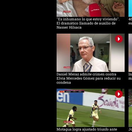
"Es inhumano lo que estoy viviendo".
46
El dramático llamado de auxilio de
es
Nasser Hilsaca
Daniel Meraz admite crimen contra
In
Elvia Mercedes Gómez para reducir su
mu
condena
Motagua logra ajustado triunfo ante
Jo