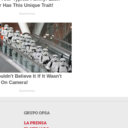
 Has This Unique Trait!
Brainberries
ldn't Believe It If It Wasn't
 On Camera!
Brainberries
GRUPO OPSA
LA PRENSA