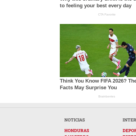
to feeling your best every day
CTA Favorite
Think You Know FIFA 2026? Th
Facts May Surprise You
Brainberries
NOTICIAS
INTE
HONDURAS
DEPO