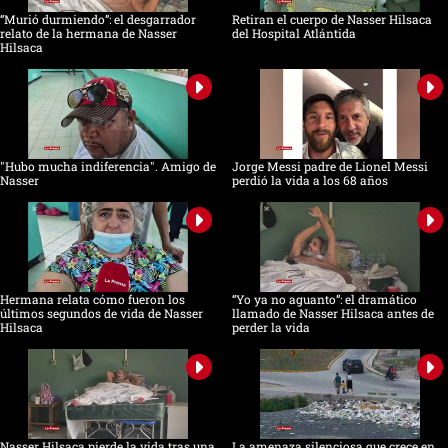
“Murió durmiendo”: el desgarrador
Retiran el cuerpo de Nasser Hilsaca
relato de la hermana de Nasser
del Hospital Atlántida
Hilsaca
"Hubo mucha indiferencia". Amigo de
Jorge Messi padre de Lionel Messi
Nasser
perdió la vida a los 68 años
Hermana relata cómo fueron los
“Yo ya no aguanto”: el dramático
últimos segundos de vida de Nasser
llamado de Nasser Hilsaca antes de
Hilsaca
perder la vida
Nasser Hilsaca pierde la vida tras una
La amenaza silenciosa que crece en