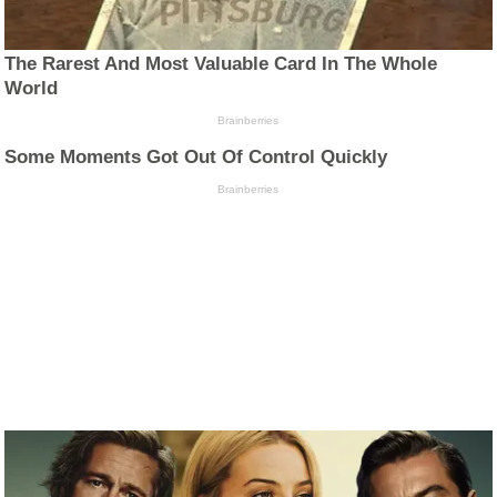
The Rarest And Most Valuable Card In The Whole
World
Brainberries
Some Moments Got Out Of Control Quickly
Brainberries