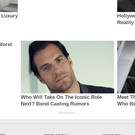
t Luxury
Hollywo
Reality
Worst
Who Will Take On The Iconic Role
Meet Th
Next? Bond Casting Rumors
Who Be
Brainberries