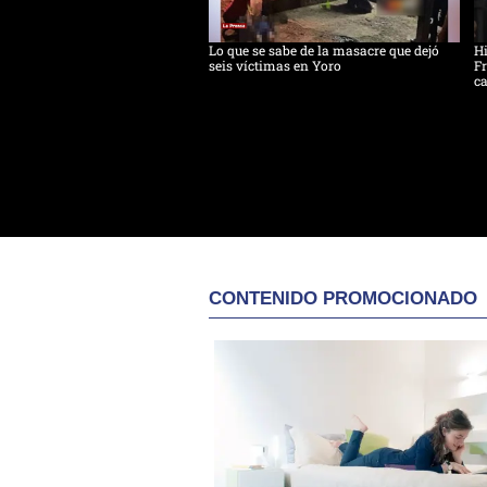
Lo que se sabe de la masacre que dejó
H
seis víctimas en Yoro
Fr
ca
CONTENIDO PROMOCIONADO