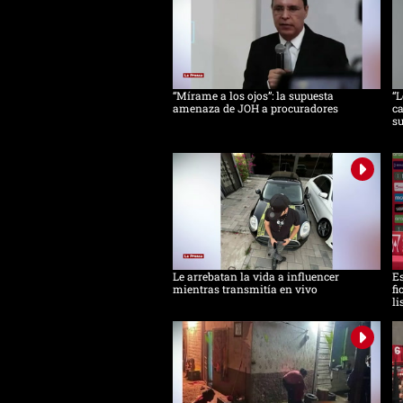
“Mírame a los ojos”: la supuesta
“L
amenaza de JOH a procuradores
ca
s
Le arrebatan la vida a influencer
Es
mientras transmitía en vivo
fi
li