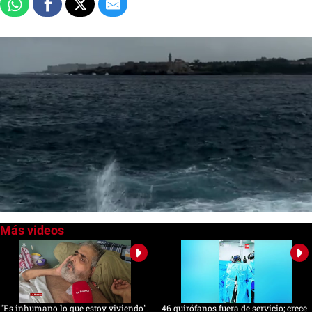
0
of
1
minute,
15
seconds
"Es inhumano lo que estoy viviendo".
46 quirófanos fuera de servicio; crece