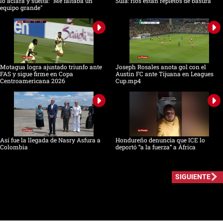
lo aclara y suelta: "Me faltaba un
Sula: ríos están repletos de basura
equipo grande"
Motagua logra ajustado triunfo ante
Joseph Rosales anota gol con el
FAS y sigue firme en Copa
Austin FC ante Tijuana en Leagues
Centroamericana 2026
Cup.mp4
Así fue la llegada de Nasry Asfura a
Hondureño denuncia que ICE lo
Colombia
deportó “a la fuerza” a África
SIGUIENTE