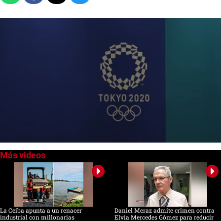
0
of
2
minutes,
7
seconds
La Ceiba apunta a un renacer
Daniel Meraz admite crimen contra
industrial con millonarias
Elvia Mercedes Gómez para reducir