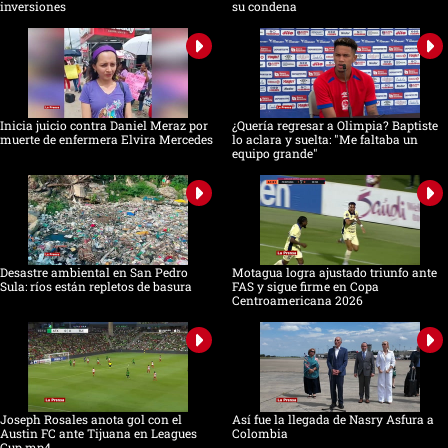
inversiones
su condena
Inicia juicio contra Daniel Meraz por
¿Quería regresar a Olimpia? Baptiste
muerte de enfermera Elvira Mercedes
lo aclara y suelta: "Me faltaba un
equipo grande"
Desastre ambiental en San Pedro
Motagua logra ajustado triunfo ante
Sula: ríos están repletos de basura
FAS y sigue firme en Copa
Centroamericana 2026
Joseph Rosales anota gol con el
Así fue la llegada de Nasry Asfura a
Austin FC ante Tijuana en Leagues
Colombia
Cup.mp4