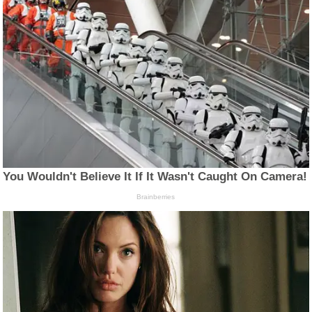
You Wouldn't Believe It If It Wasn't Caught On Camera!
Brainberries