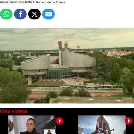
Actualizado: 08/04/2021
-
Redacción La Prensa
0
of
1
minute,
16
seconds