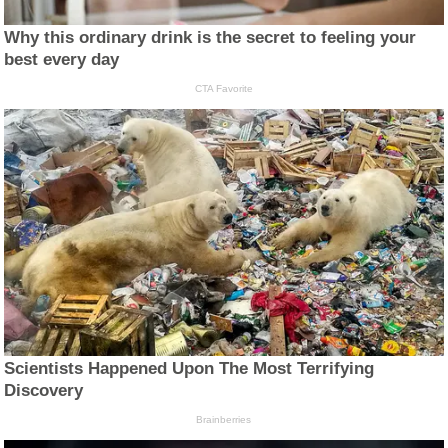
Why this ordinary drink is the secret to feeling your
best every day
CTA Favorite
Scientists Happened Upon The Most Terrifying
Discovery
Brainberries