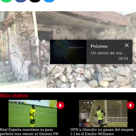
Próximo
Un sismo de magnitud 6 sacude el centro de Colombia sin causar daños
00:54
0
seconds
of
0
seconds
Real España mantiene su paso
UPN y Olancho no pasan del empate
perfecto tras vencer al Génesis PN
1-1 en el Emilio Williams