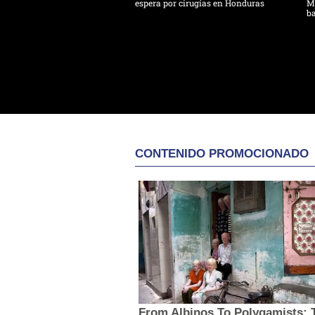
espera por cirugías en Honduras
Mo
ba
CONTENIDO PROMOCIONADO
From Albinos To Polygamists: 