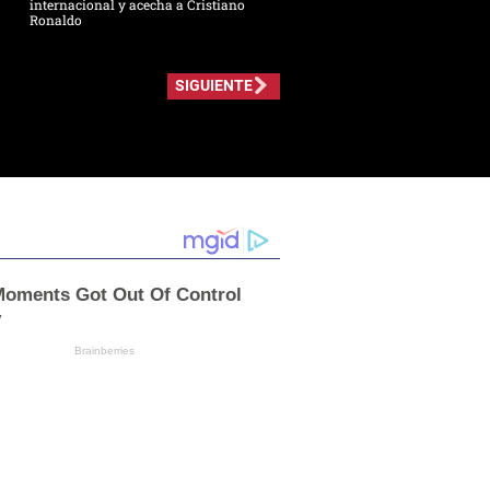
internacional y acecha a Cristiano
Ronaldo
SIGUIENTE
oments Got Out Of Control
y
Brainberries