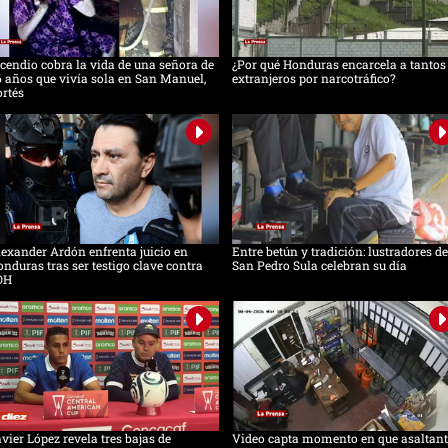
cendio cobra la vida de una señora de
¿Por qué Honduras encarcela a tantos
 años que vivía sola en San Manuel,
extranjeros por narcotráfico?
rtés
exander Ardón enfrenta juicio en
Entre betún y tradición: lustradores de
nduras tras ser testigo clave contra
San Pedro Sula celebran su día
OH
vier López revela tres bajas de
Video capta momento en que asaltant