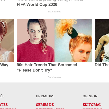
FIFA World Cup 2026
Brainberries
 Way
90s Hair Trends That Screamed
Did The
"Please Don't Try"
Brainberries
RÉS
PREMIUM
OPINION
RTES
SERIES DE
EDITORIAL