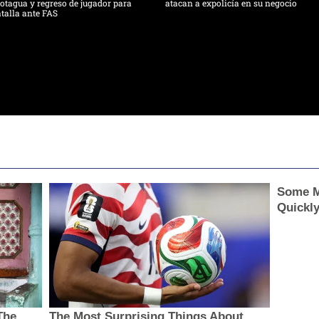
tagua y regreso de jugador para
atacan a expolicía en su negocio
talla ante FAS
Some M
Quickl
The
The Most Surprising Things About