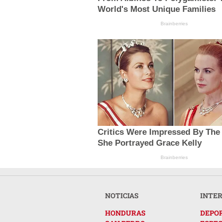
World's Most Unique Families
Brainberries
Critics Were Impressed By The
She Portrayed Grace Kelly
Brainberries
NOTICIAS
INTE
HONDURAS
DEPO