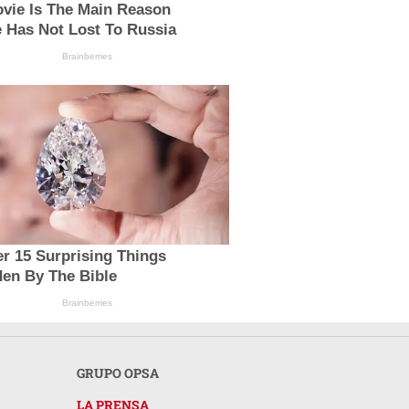
ovie Is The Main Reason
 Has Not Lost To Russia
Brainberries
r 15 Surprising Things
den By The Bible
Brainberries
GRUPO OPSA
LA PRENSA