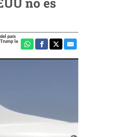
EEUU no es
del país
 Trump la