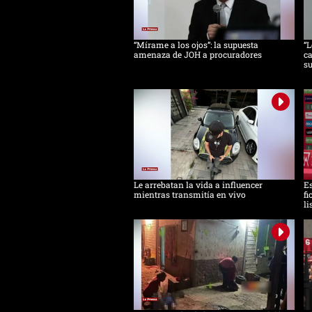
“Mírame a los ojos”: la supuesta
“L
amenaza de JOH a procuradores
ca
s
Le arrebatan la vida a influencer
Es
mientras transmitía en vivo
fi
li