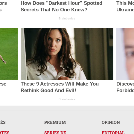
ors
How Does "Darkest Hour" Spotted
This M
s
Secrets That No One Knew?
Ukraine
Brainberries
ese
These 9 Actresses Will Make You
Discove
Rethink Good And Evil!
Forbid
Brainberries
RÉS
PREMIUM
OPINION
RTES
SERIES DE
EDITORIAL