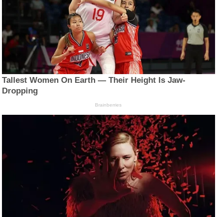
Tallest Women On Earth — Their Height Is Jaw-
Dropping
Brainberries