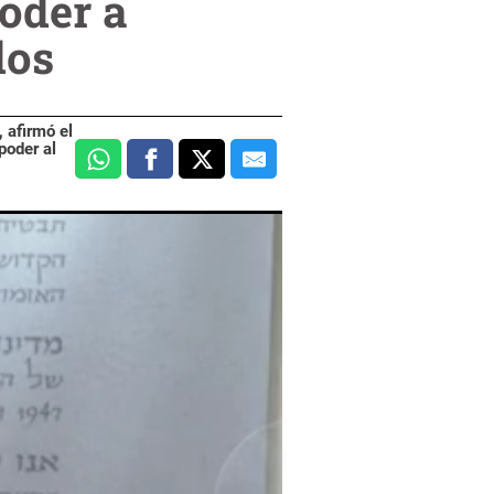
oder a
los
, afirmó el
poder al