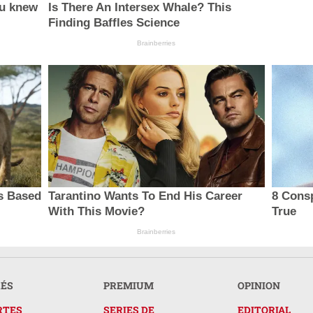
ou knew
Is There An Intersex Whale? This
Finding Baffles Science
Brainberries
s Based
Tarantino Wants To End His Career
8 Consp
With This Movie?
True
Brainberries
RÉS
PREMIUM
OPINION
RTES
SERIES DE
EDITORIAL