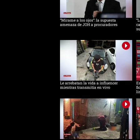
“Mírame a los ojos”: la supuesta
“L
amenaza de JOH a procuradores
ca
s
Le arrebatan la vida a influencer
Es
mientras transmitía en vivo
fi
li