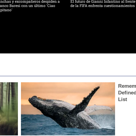
inchas y excompañeros despiden a
El futuro de Gianni Infantino al frente
anco Baresi con un último 'Ciao
de la FIFA enfrenta cuestionamientos
pitano'
Rememb
Define
List