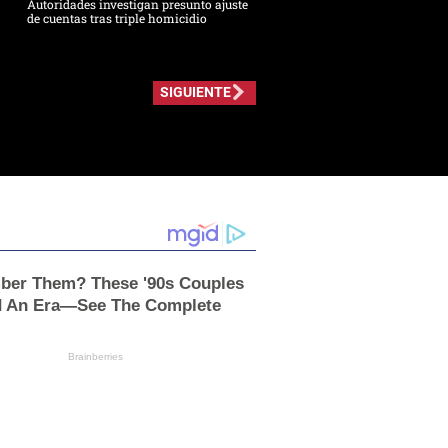
Autoridades investigan presunto ajuste
de cuentas tras triple homicidio
SIGUIENTE
er Them? These '90s Couples
d An Era—See The Complete
Brainberries