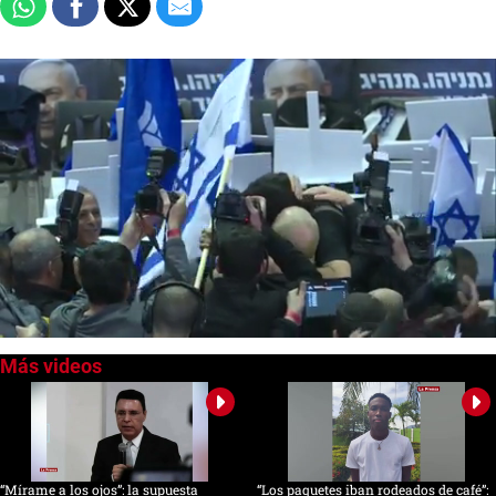
0
of
1
minute,
9
seconds
“Mírame a los ojos”: la supuesta
“Los paquetes iban rodeados de café”: