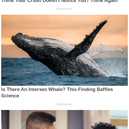
Think Your Crush Doesn't Notice You? Think Again
Brainberries
Is There An Intersex Whale? This Finding Baffles
Science
Brainberries