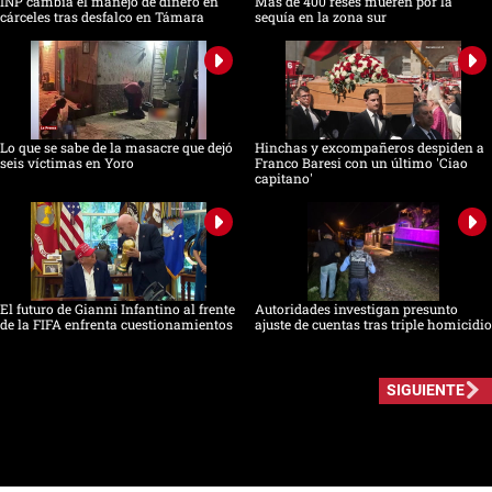
INP cambia el manejo de dinero en
Más de 400 reses mueren por la
cárceles tras desfalco en Támara
sequía en la zona sur
Lo que se sabe de la masacre que dejó
Hinchas y excompañeros despiden a
seis víctimas en Yoro
Franco Baresi con un último 'Ciao
capitano'
El futuro de Gianni Infantino al frente
Autoridades investigan presunto
de la FIFA enfrenta cuestionamientos
ajuste de cuentas tras triple homicidio
SIGUIENTE