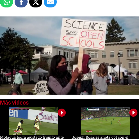
0
seconds
of
0
seconds
Motagua logra ajustado triunfo ante
Joseph Rosales anota gol con el