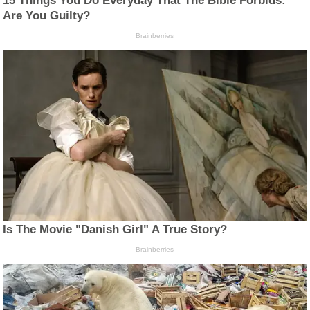
15 Things You Do Everyday That The Bible Forbids:
Are You Guilty?
Brainberries
Is The Movie "Danish Girl" A True Story?
Brainberries