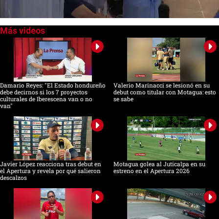
0
seconds
of
0
seconds
Damario Reyes: "El Estado hondureño
Valerio Marinacci se lesionó en su
debe decirnos si los 7 proyectos
debut como titular con Motagua: esto
culturales de Iberescena van o no
se sabe
van"
Javier López reacciona tras debut en
Motagua golea al Juticalpa en su
el Apertura y revela por qué salieron
estreno en el Apertura 2026
descalzos