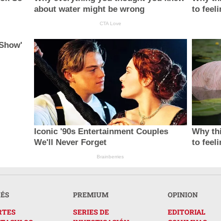
about water might be wrong
to feel
CTA Love
 Show'
Iconic '90s Entertainment Couples
Why thi
We'll Never Forget
to feel
Brainberries
RÉS
PREMIUM
OPINION
RTES
SERIES DE
EDITORIAL