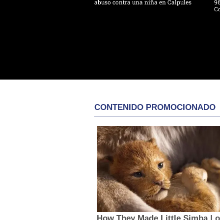
abuso contra una niña en Calpules
96
Co
CONTENIDO PROMOCIONADO
How They Made Little Simba L