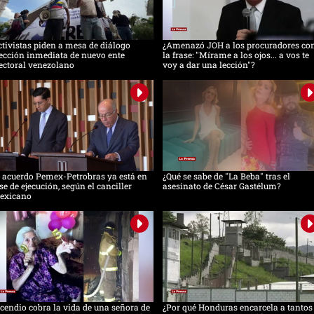
tivistas piden a mesa de diálogo
¿Amenazó JOH a los procuradores co
ección inmediata de nuevo ente
la frase: "Mírame a los ojos... a vos te
ectoral venezolano
voy a dar una lección"?
 acuerdo Pemex-Petrobras ya está en
¿Qué se sabe de "La Beba" tras el
se de ejecución, según el canciller
asesinato de César Gastélum?
exicano
cendio cobra la vida de una señora de
¿Por qué Honduras encarcela a tantos