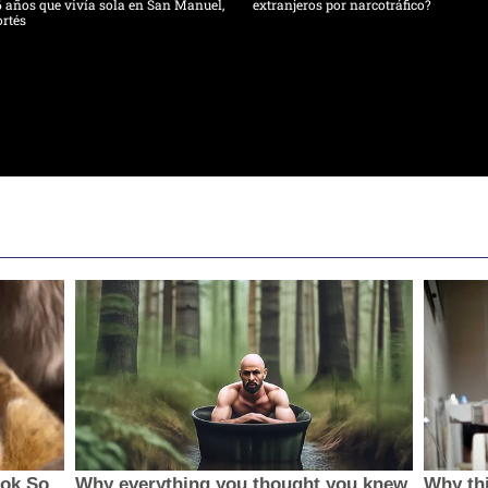
 años que vivía sola en San Manuel,
extranjeros por narcotráfico?
rtés
ook So
Why everything you thought you knew
Why thi