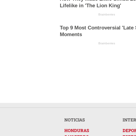
Lifelike in 'The Lion King'
Brainberries
Top 9 Most Controversial 'Late
Moments
Brainberries
NOTICIAS
INTE
HONDURAS
DEPO