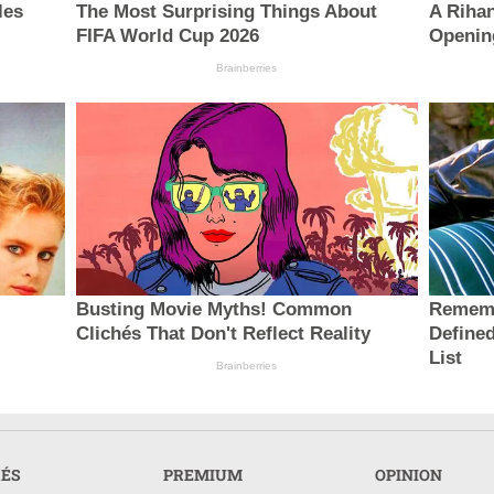
les
The Most Surprising Things About
A Riha
FIFA World Cup 2026
Openin
Brainberries
Busting Movie Myths! Common
Rememb
Clichés That Don't Reflect Reality
Define
List
Brainberries
RÉS
PREMIUM
OPINION