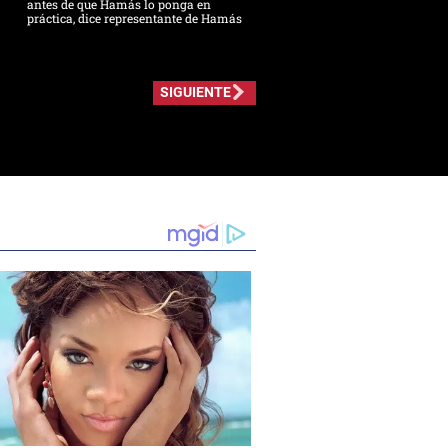
antes de que Hamás lo ponga en
práctica, dice representante de Hamás
SIGUIENTE