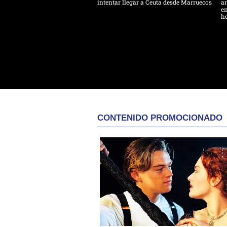
intentar llegar a Ceuta desde Marruecos
ar
en
h
CONTENIDO PROMOCIONADO