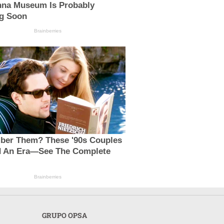
nna Museum Is Probably
g Soon
Brainberries
er Them? These '90s Couples
d An Era—See The Complete
Brainberries
GRUPO OPSA