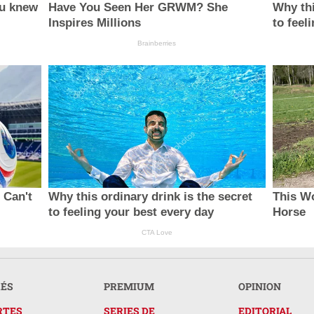
ou knew
Have You Seen Her GRWM? She
Why thi
Inspires Millions
to feel
Brainberries
 Can't
Why this ordinary drink is the secret
This W
to feeling your best every day
Horse
CTA Love
RÉS
PREMIUM
OPINION
RTES
SERIES DE
EDITORIAL