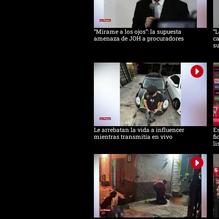
“Mírame a los ojos”: la supuesta
“L
amenaza de JOH a procuradores
ca
s
Le arrebatan la vida a influencer
Es
mientras transmitía en vivo
fi
li