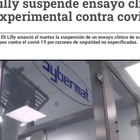
illy suspende ensayo cl
experimental contra cov
li Lilly anunció el martes la suspensión de un ensayo clínico de s
pos contra el covid-19 por razones de seguridad no especificadas.