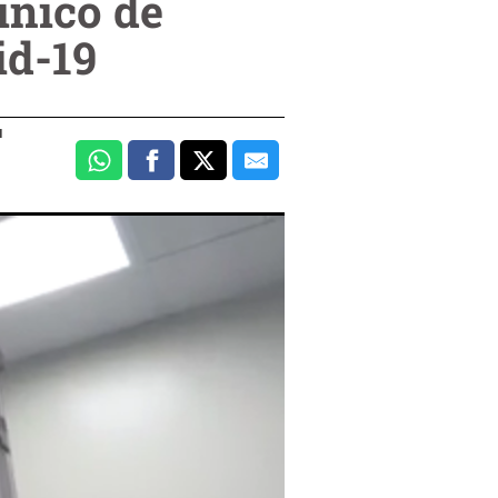
ínico de
id-19
u