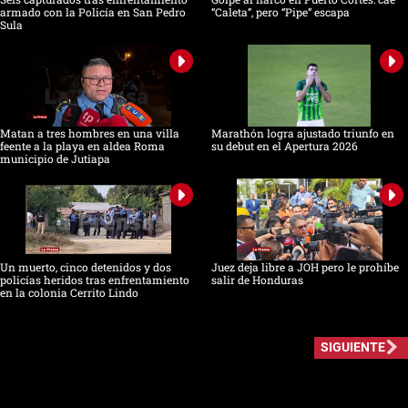
armado con la Policía en San Pedro
“Caleta”, pero “Pipe” escapa
Sula
Matan a tres hombres en una villa
Marathón logra ajustado triunfo en
feente a la playa en aldea Roma
su debut en el Apertura 2026
municipio de Jutiapa
Un muerto, cinco detenidos y dos
Juez deja libre a JOH pero le prohíbe
policías heridos tras enfrentamiento
salir de Honduras
en la colonia Cerrito Lindo
SIGUIENTE