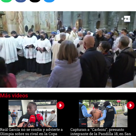
0
of
1
minute,
12
seconds
Raúl García no se confía y advierte a
Capturan a "Carboni", presunto
Olimpia sobre su rival en la Copa
integrante de la Pandilla 18, en San