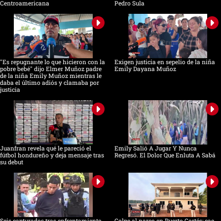
Centroamericana
Pedro Sula
"Es repugnante lo que hicieron con la
Exigen justicia en sepelio de la niña
pobre bebé" dijo Elmer Muñoz padre
Emily Dayana Muñoz
de la niña Emily Muñoz mientras le
daba el último adiós y clamaba por
justicia
Juanfran revela qué le pareció el
Emily Salió A Jugar Y Nunca
fútbol hondureño y deja mensaje tras
Regresó. El Dolor Que Enluta A Sabá
su debut
Seis capturados tras enfrentamiento
Golpe al narco en Puerto Cortés: cae