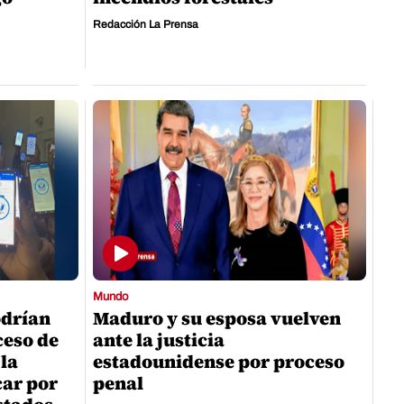
Redacción La Prensa
Mundo
odrían
Maduro y su esposa vuelven
ceso de
ante la justicia
 la
estadounidense por proceso
car por
penal