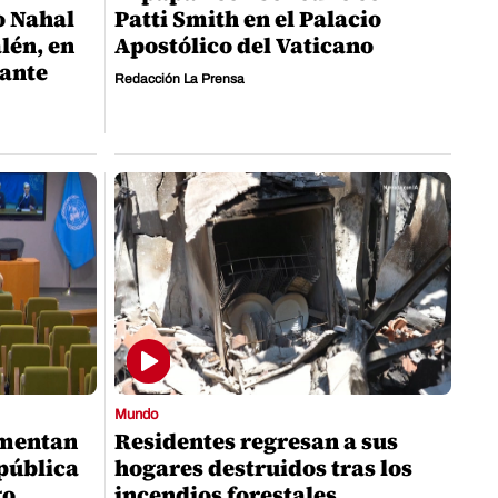
o Nahal
Patti Smith en el Palacio
lén, en
Apostólico del Vaticano
tante
Redacción La Prensa
Mundo
umentan
Residentes regresan a sus
pública
hogares destruidos tras los
go
incendios forestales