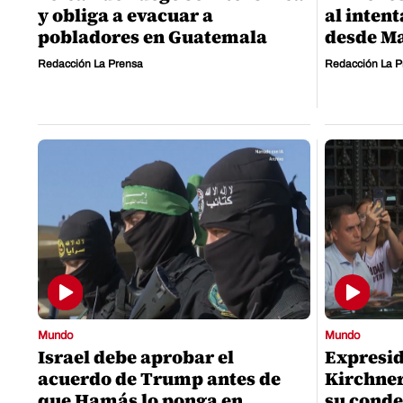
y obliga a evacuar a
al intent
pobladores en Guatemala
desde M
Redacción La Prensa
Redacción La P
Mundo
Mundo
Israel debe aprobar el
Expresid
acuerdo de Trump antes de
Kirchner
que Hamás lo ponga en
su conde