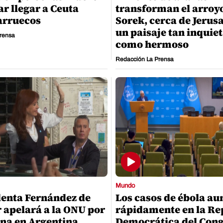
ar llegar a Ceuta
transforman el arroy
arruecos
Sorek, cerca de Jerusa
un paisaje tan inquie
rensa
como hermoso
Redacción La Prensa
Mundo
enta Fernández de
Los casos de ébola a
 apelará a la ONU por
rápidamente en la Re
na en Argentina
Democrática del Con