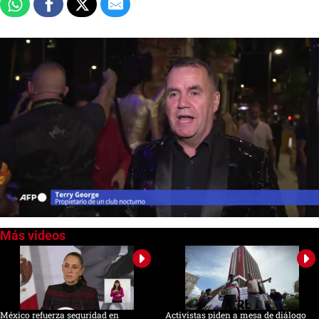
0
of
1
minute,
57
seconds
México refuerza seguridad en
Activistas piden a mesa de diálogo