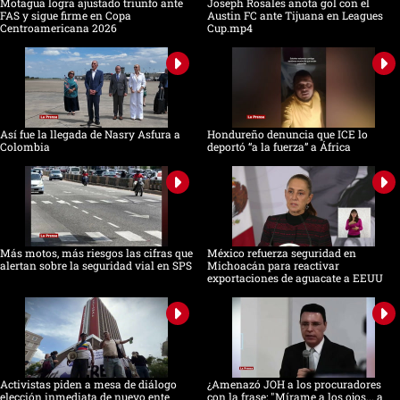
Motagua logra ajustado triunfo ante
Joseph Rosales anota gol con el
FAS y sigue firme en Copa
Austin FC ante Tijuana en Leagues
Centroamericana 2026
Cup.mp4
Así fue la llegada de Nasry Asfura a
Hondureño denuncia que ICE lo
Colombia
deportó “a la fuerza” a África
Más motos, más riesgos las cifras que
México refuerza seguridad en
alertan sobre la seguridad vial en SPS
Michoacán para reactivar
exportaciones de aguacate a EEUU
Activistas piden a mesa de diálogo
¿Amenazó JOH a los procuradores
elección inmediata de nuevo ente
con la frase: "Mírame a los ojos... a