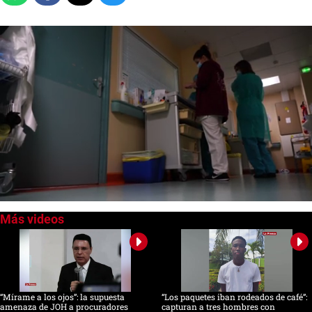
0
seconds
of
0
seconds
“Mírame a los ojos”: la supuesta
“Los paquetes iban rodeados de café”:
amenaza de JOH a procuradores
capturan a tres hombres con