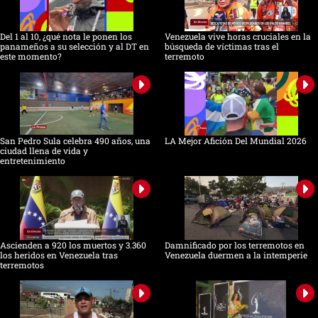
seconds
Del 1 al 10, ¿qué nota le ponen los
Venezuela vive horas cruciales en la
panameños a su selección y al DT en
búsqueda de víctimas tras el
este momento?
terremoto
San Pedro Sula celebra 490 años, una
LA Mejor Afición Del Mundial 2026
ciudad llena de vida y
entretenimiento
Ascienden a 920 los muertos y 3.360
Damnificado por los terremotos en
los heridos en Venezuela tras
Venezuela duermen a la intemperie
terremotos