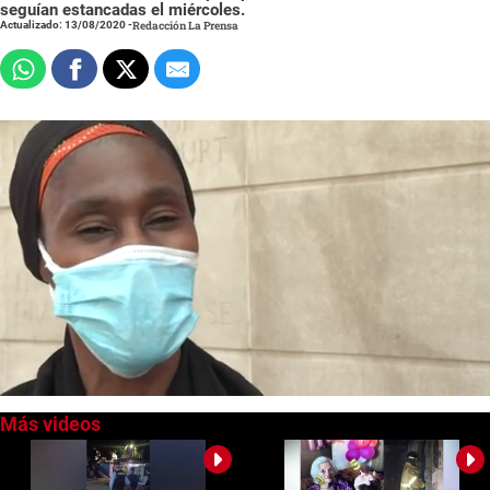
seguían estancadas el miércoles.
Actualizado: 13/08/2020
-
Redacción La Prensa
0
seconds
of
0
seconds