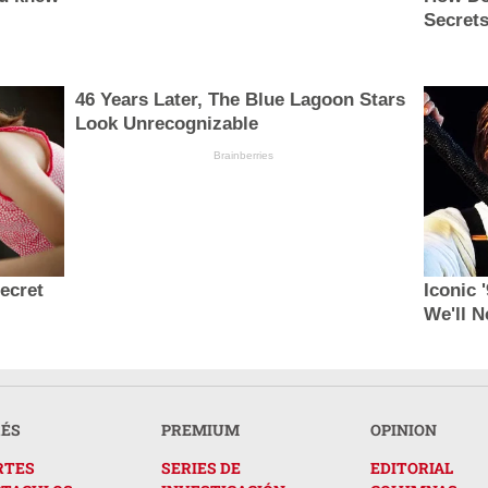
Secret
46 Years Later, The Blue Lagoon Stars
Look Unrecognizable
Brainberries
secret
Iconic 
We'll N
RÉS
PREMIUM
OPINION
RTES
SERIES DE
EDITORIAL