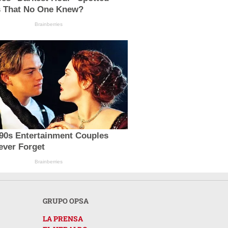
s That No One Knew?
Brainberries
'90s Entertainment Couples
ever Forget
Brainberries
GRUPO OPSA
LA PRENSA