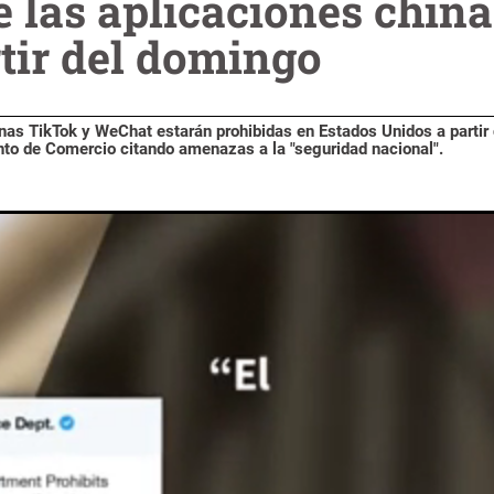
 las aplicaciones chin
tir del domingo
nas TikTok y WeChat estarán prohibidas en Estados Unidos a partir 
nto de Comercio citando amenazas a la "seguridad nacional".