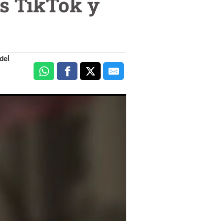
as TikTok y
del