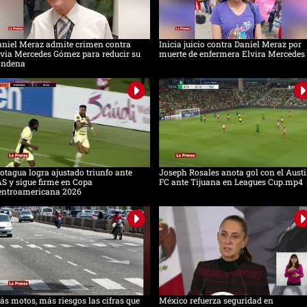
aniel Meraz admite crimen contra
Inicia juicio contra Daniel Meraz por
via Mercedes Gómez para reducir su
muerte de enfermera Elvira Mercedes
ondena
tagua logra ajustado triunfo ante
Joseph Rosales anota gol con el Aust
S y sigue firme en Copa
FC ante Tijuana en Leagues Cup.mp4
entroamericana 2026
s motos, más riesgos las cifras que
México refuerza seguridad en