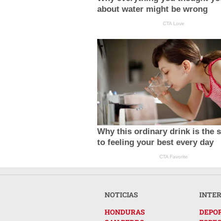
about water might be wrong
CTA Love
Why this ordinary drink is the 
to feeling your best every day
CTA Favorite
NOTICIAS
INTE
HONDURAS
DEPO