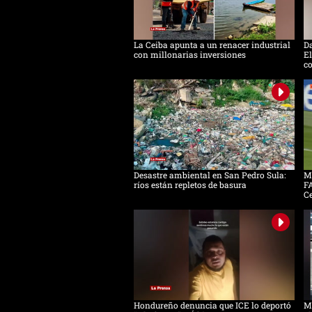
La Ceiba apunta a un renacer industrial
D
con millonarias inversiones
El
c
Desastre ambiental en San Pedro Sula:
Mo
ríos están repletos de basura
FA
C
Hondureño denuncia que ICE lo deportó
Má