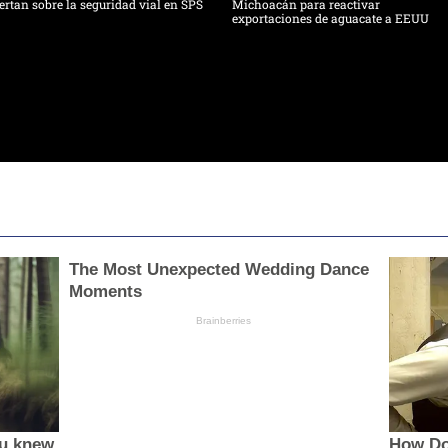
ertan sobre la seguridad vial en SPS
Michoacán para reactivar
exportaciones de aguacate a EEUU
The Most Unexpected Wedding Dance
Moments
Brainberries
ou knew
How Do