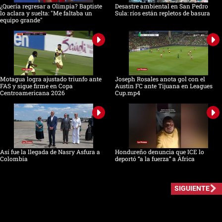
¿Quería regresar a Olimpia? Baptiste
Desastre ambiental en San Pedro
lo aclara y suelta: "Me faltaba un
Sula: ríos están repletos de basura
equipo grande"
Motagua logra ajustado triunfo ante
Joseph Rosales anota gol con el
FAS y sigue firme en Copa
Austin FC ante Tijuana en Leagues
Centroamericana 2026
Cup.mp4
Así fue la llegada de Nasry Asfura a
Hondureño denuncia que ICE lo
Colombia
deportó “a la fuerza” a África
SIGUIENTE