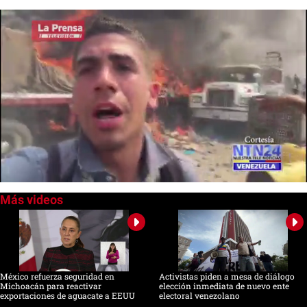
0
of
47
seconds
México refuerza seguridad en
Activistas piden a mesa de diálogo
Michoacán para reactivar
elección inmediata de nuevo ente
exportaciones de aguacate a EEUU
electoral venezolano