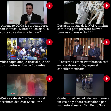
¿Amenazó JOH a los procuradores
Dos astronautas de la NASA inician
con la frase: "Mírame a los ojos... a
caminata para preparar nuevos
vos te voy a dar una lección"?
paneles solares en la EEI
Video captó ataque sicarial que dejó
El acuerdo Pemex-Petrobras ya está
dos muertos en bar de Colombia
en fase de ejecución, según el
canciller mexicano
¿Qué se sabe de "La Beba" tras el
Confiaron el cuidado de una menor a
asesinato de César Gastélum?
un vecino y ahora es señalado por
supuesto abuso en San Pedro Sula