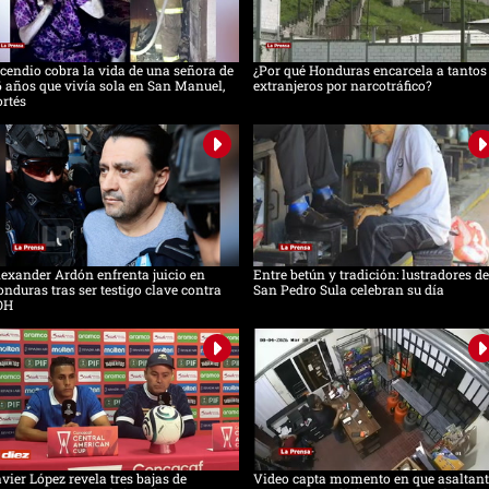
cendio cobra la vida de una señora de
¿Por qué Honduras encarcela a tantos
 años que vivía sola en San Manuel,
extranjeros por narcotráfico?
rtés
exander Ardón enfrenta juicio en
Entre betún y tradición: lustradores de
nduras tras ser testigo clave contra
San Pedro Sula celebran su día
OH
vier López revela tres bajas de
Video capta momento en que asaltant