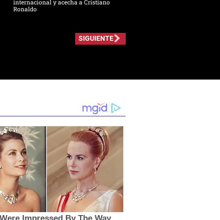
internacional y acecha a Cristiano
Ronaldo
SIGUIENTE
s Were Impressed By The Way