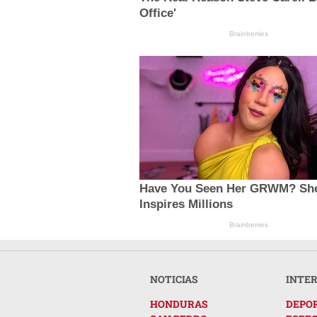
Office'
Brainberries
Have You Seen Her GRWM? Sh
Inspires Millions
Brainberries
NOTICIAS
INTE
HONDURAS
DEPO