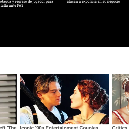
tagua y regreso de jugador para
atacan a expolicía en su negocio
talla ante FAS
eft 'The
Iconic '90s Entertainment Couples
Critic