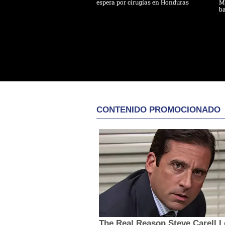
espera por cirugías en Honduras
Mo
ba
CONTENIDO PROMOCIONADO
The Real Reason Steve Carell L