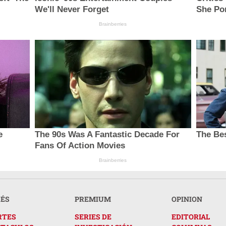
We'll Never Forget
She Por
Brainberries
e
The 90s Was A Fantastic Decade For
The Bes
Fans Of Action Movies
Brainberries
RÉS
PREMIUM
OPINION
RTES
SERIES DE
EDITORIAL