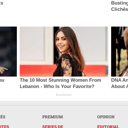
is
Bustin
Clichés
ou
The 10 Most Stunning Women From
DNA Ana
Lebanon - Who Is Your Favorite?
About A
Brainberries
RÉS
PREMIUM
OPINION
RTES
SERIES DE
EDITORIAL