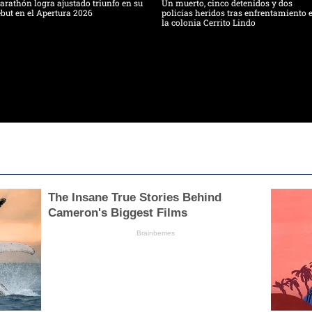
rathón logra ajustado triunfo en su
Un muerto, cinco detenidos y dos
but en el Apertura 2026
policías heridos tras enfrentamiento 
la colonia Cerrito Lindo
The Insane True Stories Behind
Cameron's Biggest Films
Brainberries