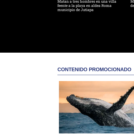
Matan a tres hombres en una villa
Ma
feente a la playa en aldea Roma
de
municipio de Jutiapa
CONTENIDO PROMOCIONADO