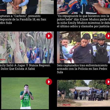
pturan a "Carboni", presunto
"Es repugnante lo que hicieron con la
tegrante de la Pandilla 18, en San
pobre bebé" dijo Elmer Muñoz padre d
dro Sula
la niña Emily Muñoz mientras le dab
el último adiós y clamaba por justicia
ily Salió A Jugar Y Nunca Regresó.
Seis capturados tras enfrentamiento
 Dolor Que Enluta A Sabá
armado con la Policía en San Pedro
Sula