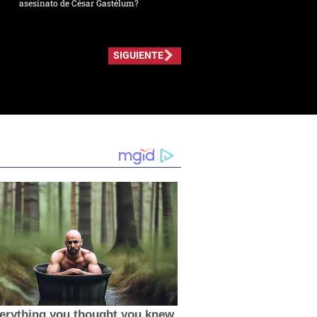
asesinato de César Gastélum?
SIGUIENTE
erything you thought you knew