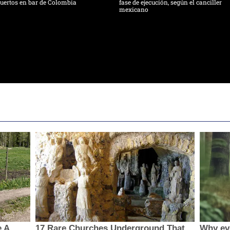
uertos en bar de Colombia
fase de ejecución, según el canciller
mexicano
e A
17 Rare Churches Underground That
Why ev