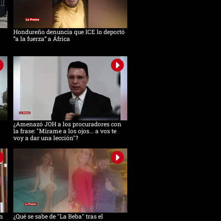
Hondureño denuncia que ICE lo deportó
“a la fuerza” a África
¿Amenazó JOH a los procuradores con
la frase: "Mírame a los ojos... a vos te
voy a dar una lección"?
n
¿Qué se sabe de "La Beba" tras el