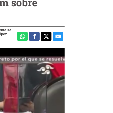
um sobre
ente se
López