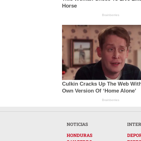
Horse
Brainberries
Culkin Cracks Up The Web With
Own Version Of ‘Home Alone’
Brainberries
NOTICIAS
INTE
HONDURAS
DEPO