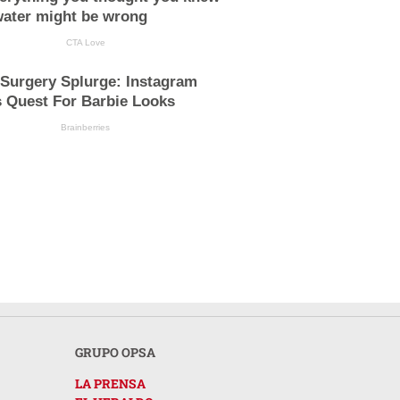
water might be wrong
CTA Love
 Surgery Splurge: Instagram
s Quest For Barbie Looks
Brainberries
GRUPO OPSA
LA PRENSA