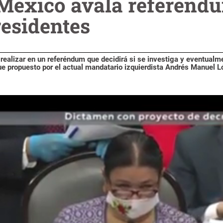
México avala referénd
residentes
realizar en un referéndum que decidirá si se investiga y eventualm
fue propuesto por el actual mandatario izquierdista Andrés Manuel 