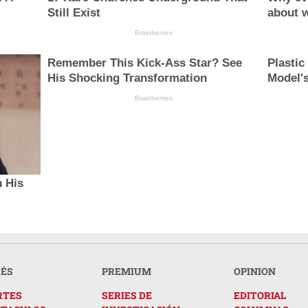
Still Exist
about 
Brainberries
Remember This Kick-Ass Star? See
Plastic
His Shocking Transformation
Model'
Brainberries
 His
RÉS
PREMIUM
OPINION
RTES
SERIES DE
EDITORIAL