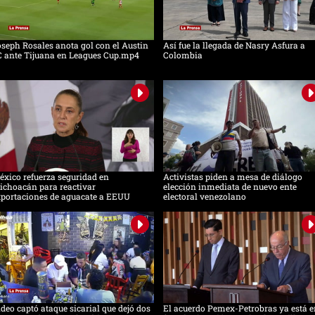
seph Rosales anota gol con el Austin
Así fue la llegada de Nasry Asfura a
C ante Tijuana en Leagues Cup.mp4
Colombia
xico refuerza seguridad en
Activistas piden a mesa de diálogo
ichoacán para reactivar
elección inmediata de nuevo ente
xportaciones de aguacate a EEUU
electoral venezolano
deo captó ataque sicarial que dejó dos
El acuerdo Pemex-Petrobras ya está e