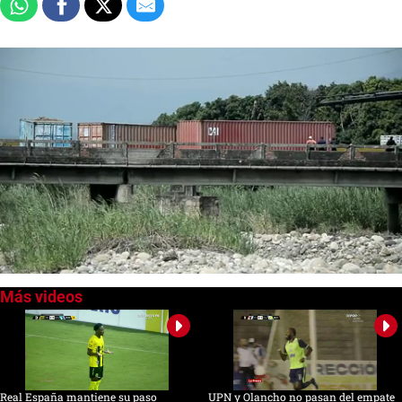
0
of
1
minute,
21
seconds
Real España mantiene su paso
UPN y Olancho no pasan del empate