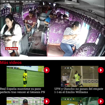
0
seconds
of
44
seconds
Real España mantiene su paso
UPN y Olancho no pasan del empate
perfecto tras vencer al Génesis PN
1-1 en el Emilio Williams