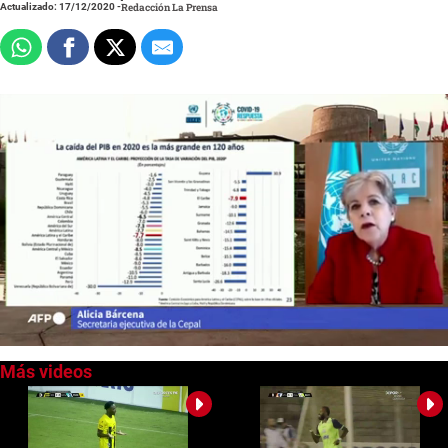
Actualizado: 17/12/2020
-
Redacción La Prensa
0
seconds
of
0
seconds