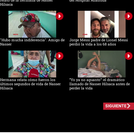
relato de la hermana de Nasser
del Hospital Atlántida
Hilsaca
"Hubo mucha indiferencia". Amigo de
Jorge Messi padre de Lionel Messi
Nasser
perdió la vida a los 68 años
Hermana relata cómo fueron los
“Yo ya no aguanto”: el dramático
últimos segundos de vida de Nasser
llamado de Nasser Hilsaca antes de
Hilsaca
perder la vida
SIGUIENTE